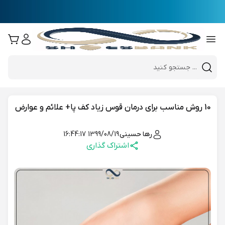
e
Close 
Mobile header search
Hi there!
10 روش مناسب برای درمان قوس زیاد کف پا+ علائم و عوارض
رها حسینی
1399/08/19 16:44:17
اشتراک گذاری