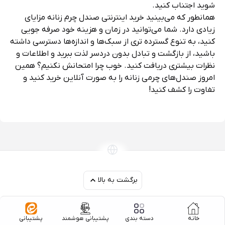
است در فروشگاه محلی شما موجود نباشد، مانند پنجه‌های
پهن یا باریک، یا اندازه‌های بزرگ‌تر یا کوچک‌تر.
می‌توانید از بازگشت و تبادل بدون دردسر لذت ببرید. اگر از خرید
خود راضی نیستید، می‌توانید به راحتی آن را به صورت آنلاین
مرجوع یا تعویض کنید. اکثر فروشگاه‌های آنلاین دارای
سیاست‌های انعطاف پذیر و مشتری پسند هستند که به شما
امکان می‌دهد اقلام خود را به صورت رایگان یا با حداقل هزینه
ارسال کنید. شما همچنین می‌توانید به سرعت و بدون هیچ
زحمتی بازپرداخت یا جایگزینی دریافت کنید.
می‌توانید اطلاعات و نظرات بیشتری دریافت کنید. خرید آنلاین
به شما امکان دسترسی به اطلاعات بیشتر و بازخورد سایر
مشتریان را می‌دهد. می‌توانید توضیحات محصول، مشخصات،
ویژگی‌ها و مزایا را بخوانید. همچنین می‌توانید رتبه‌بندی‌ها و
نظرات مشتریان را بررسی کنید تا ببینید دیگران در مورد محصول
چه فکر می‌کنند. این می‌تواند به شما کمک کند تصمیمی
آگاهانه بگیرید و از خرید چیزی که ممکن است بعداً پشیمان
شوید اجتناب کنید.
همانطور که می‌بینید خرید اینترنتی صندل چرم زنانه مزایای
خانه
دسته بندی
پشتیبانی هوشمند
پشتیبانی