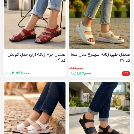
صندل طبی زنانه سیمرغ مدل سما
صندل چرم زنانه آرای مدل گونش
کد 27
کد 04
1,848,000
3,546,000
تومان
18%
1,512,000
تومان