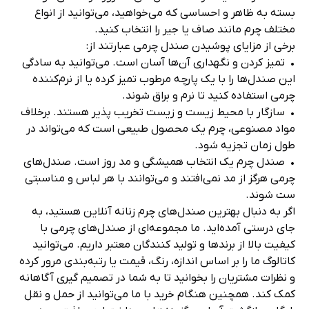
صندل چرم مصنوعی زنانه
صندل زنانه طبی خزر مدل 01-120
گلپاپوش مدل 151
صندل چرم زنانه آرای مدل گونش
صندل زنانه تابستانه ناز پا کد 01
کد 01
مزایا خرید صندل رکابدار چرمی زنانه
صندل‌های چرمی زنانه یک کفش همه‌کاره و شیک برای هر
فصلی است. چه به دنبال یک جفت کفش برای پوشیدن با
شلوار جین و تی‌شرت باشید، یا یک جفت کفش شیک‌تر برای
تکمیل یک پیراهن یا دامن، طیف گسترده‌ای از صندل‌های چرمی
را متناسب با نیازها و ترجیحات خود پیدا خواهید کرد.
صندل‌های چرمی بادوام، راحت و قابل تنفس هستند و برای
هوای گرم و فعالیت‌های خارج از منزل، انتخابی ایده‌آل به‌شمار
می‌روند. این کفش‌ها همچنین در رنگ‌ها، طرح‌ها و سبک‌های
مختلف، از کلاسیک گرفته تا مدل‌های مد روز عرضه می‌شوند.
بسته به ظاهر و احساسی که می‌خواهید، می‌توانید از انواع
مختلف چرم مانند صاف یا جیر را انتخاب کنید.