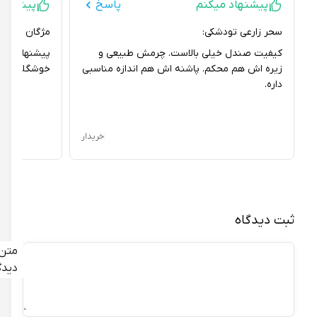
پیشنهاد میکنم
پاسخ
پیشنهاد می
سحر زارعی تودشکی:
مژگان مصوری:
کیفیت صندل خیلی بالاست. چرمش طبیعی و
پیشنهاد میکنم ح
زیره اش هم محکم. پاشنه اش هم اندازه مناسبی
خوشگله و راحت.
داره.
خریدار
ثبت دیدگاه
متن
دیدگاه