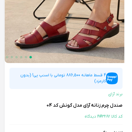
4 قسط ماهانه 886,500 تومانی با اسنپ پی! (بدون
کارمزد)
برند آرای
صندل چرم زنانه آرای مدل گونش کد 04
کد کالا 3282#
19 دیدگاه