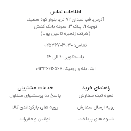
اطلاعات تماس
آدرس: قم، میدان 72 تن، بلوار کوه سفید،
کوچه 9، پلاک 3، سوله بانک کفش
(شرکت زنجیره تامین پویا)
تماس: 02536703030
پاسخگویی: 9 الی 14
ایتا، بله و روبیکا: 09336616568
راهنمای خرید
خدمات مشتریان
نحوه ثبت سفارش
پاسخ به پرسشهای متداول
رویه ارسال سفارش
رویه های بازگرداندن کالا
شیوه های پرداخت
قوانین و مقررات