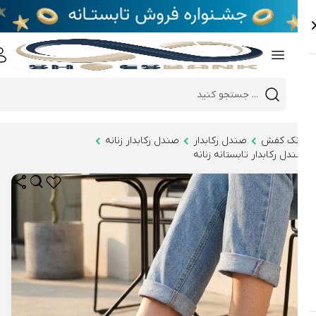
e
Close 
Mobile header search
Hi there!
نک کفش
صندل رکابدار
صندل رکابدار زنانه
دل رکابدار تابستانه زنانه