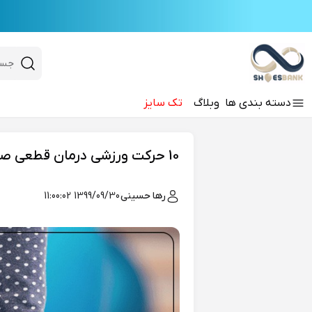
e
Close 
 search
دسته‌ بندی‌ ها
وبلاگ
تک سایز
Hi there!
10 حرکت ورزشی درمان قطعی صافی کف پا + نکاتی که باید بدانید
رها حسینی
1399/09/30 11:00:02