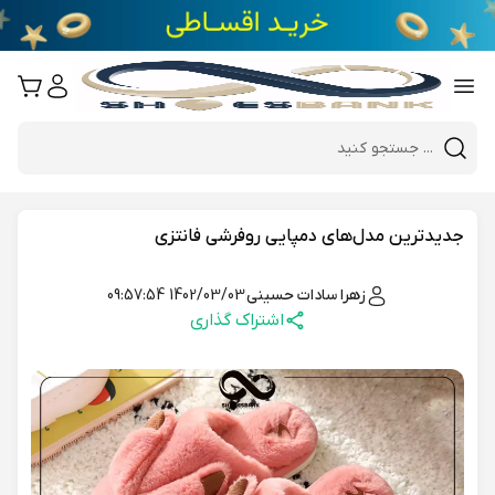
e
Close 
Mobile header search
Hi there!
جدیدترین مدل‌های دمپایی روفرشی فانتزی
زهرا سادات حسینی
1402/03/03 09:57:54
اشتراک گذاری