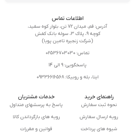
اطلاعات تماس
آدرس: قم، میدان 72 تن، بلوار کوه سفید،
کوچه 9، پلاک 3، سوله بانک کفش
(شرکت زنجیره تامین پویا)
تماس: 02536703030
پاسخگویی: 9 الی 14
ایتا، بله و روبیکا: 09336616568
راهنمای خرید
خدمات مشتریان
نحوه ثبت سفارش
پاسخ به پرسشهای متداول
رویه ارسال سفارش
رویه های بازگرداندن کالا
شیوه های پرداخت
قوانین و مقررات