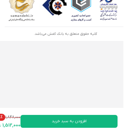
کلیه حقوق متعلق به بانک کفش می‌باشد.
18%
1,848,000
افزودن به سبد خرید
1,512,000
تومان