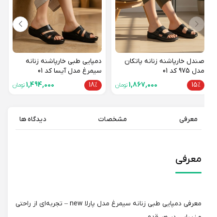
صندل خارپاشنه زنانه پاتکان
دمپایی طبی خارپاشنه زنانه
مدل 975 کد 01
سیمرغ مدل آیسا کد 01
1,494,000
18%
1,867,000
15%
تومان
تومان
معرفی
مشخصات
دیدگاه ها
معرفی
معرفی دمپایی طبی زنانه سیمرغ مدل پارلا new – تجربه‌ای از راحتی