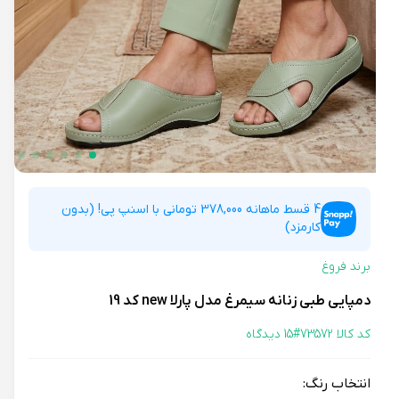
4 قسط ماهانه 378,000 تومانی با اسنپ پی! (بدون
کارمزد)
برند فروغ
دمپایی طبی زنانه سیمرغ مدل پارلا new کد 19
کد کالا 73572#
15 دیدگاه
انتخاب رنگ: