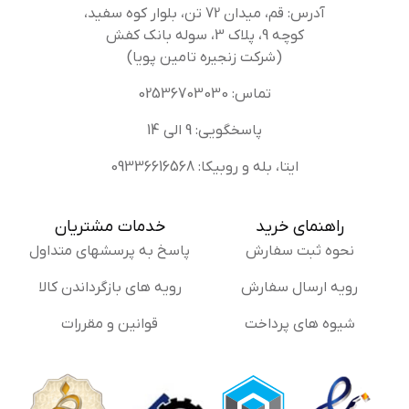
آدرس: قم، میدان 72 تن، بلوار کوه سفید،
کوچه 9، پلاک 3، سوله بانک کفش
(شرکت زنجیره تامین پویا)
تماس: 02536703030
پاسخگویی: 9 الی 14
ایتا، بله و روبیکا: 09336616568
راهنمای خرید
خدمات مشتریان
نحوه ثبت سفارش
پاسخ به پرسشهای متداول
رویه ارسال سفارش
رویه های بازگرداندن کالا
شیوه های پرداخت
قوانین و مقررات