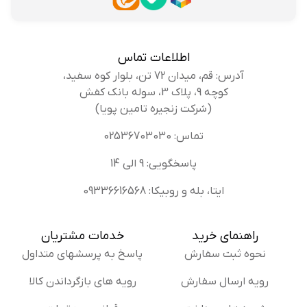
اطلاعات تماس
آدرس: قم، میدان 72 تن، بلوار کوه سفید،
کوچه 9، پلاک 3، سوله بانک کفش
(شرکت زنجیره تامین پویا)
تماس: 02536703030
پاسخگویی: 9 الی 14
ایتا، بله و روبیکا: 09336616568
راهنمای خرید
خدمات مشتریان
نحوه ثبت سفارش
پاسخ به پرسشهای متداول
رویه ارسال سفارش
رویه های بازگرداندن کالا