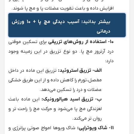
افزایش داده و باعث تقویت عضلات پا و مچ پا شوند.
بیشتر بدانید:
آسیب دیدگی مچ پا + 10 ورزش
درمانی
10- استفاده از روش‌های تزریقی
برای تسکین موقتی
درد آرتروز مچ پا. دو نوع تزریق در این زمینه وجود
دارد:
الف- تزریق استروئید:
تزریق این ماده در داخل
مفصل، تورم را کاهش داده و از این طریق خشکی
عضلات و درد را تسکین می‌دهد.
ب- تزریق اسید هیالورونیک:
این ماده باعث
لغزندگی مچ پا می‌شود و حرکت مچ را راحت تر و
روان تر می‌کند.
11- شاک ویوتراپی:
شاک ویوها امواج صوتی پرانرژی و