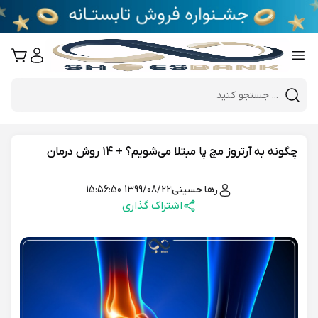
e
Close 
Mobile header search
Hi there!
چگونه به آرتروز مچ پا مبتلا می‌شویم؟ + 14 روش درمان
رها حسینی
1399/08/22 15:56:50
اشتراک گذاری