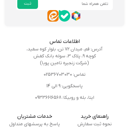
ثبت
ایمیل
اطلاعات تماس
آدرس: قم، میدان 72 تن، بلوار کوه سفید،
کوچه 9، پلاک 3، سوله بانک کفش
(شرکت زنجیره تامین پویا)
تماس: 02536703030
پاسخگویی: 9 الی 14
ایتا، بله و روبیکا: 09336616568
راهنمای خرید
خدمات مشتریان
نحوه ثبت سفارش
پاسخ به پرسشهای متداول