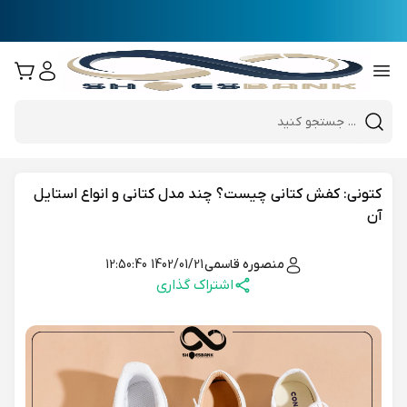
e
Close 
Mobile header search
Hi there!
کتونی: کفش کتانی چیست؟ چند مدل کتانی و انواع استایل
آن
منصوره قاسمی
1402/01/21 12:50:40
اشتراک گذاری