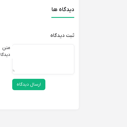
* ظاهر زیبا و جذاب
* قیمت مناسب
دیدگاه ها
* تگ انحصاری کودک
تأثیر بر استایل و اعتمادبه‌نفس
ثبت دیدگاه
چکمه سپنتا مدل ماشینی خزدار سرمه‌ای، 
متن
اکسسوری شیک و جذاب، استایل کودک را 
دیدگاه
نکات مربوط به فصل یا شرایط آب‌وهوایی
چکمه سپنتا مدل ماشینی خزدار سرمه‌ای، 
لای، برف و سرما محافظت کند. این چکمه
ارسال دیدگاه