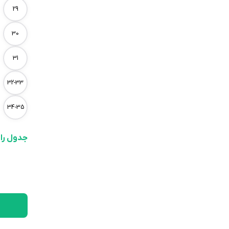
29
30
31
32-33
34-35
جدول را