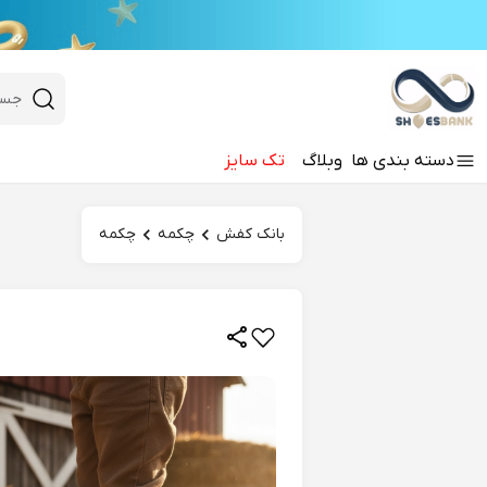
e
Close 
 search
دسته‌ بندی‌ ها
وبلاگ
تک سایز
Hi there!
بانک کفش
چکمه
چکمه