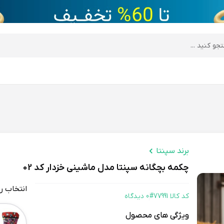
desktop header
برند سپنتا
چکمه بچگانه سپنتا مدل ماشینی خزدار کد 02
انتخاب ر
کد کالا 77991#
0 دیدگاه
Color
ویژگی های محصول