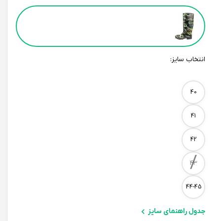
Color
انتخاب سایز:
Size
40
41
42
/
43
44-45
جدول راهنمای سایز