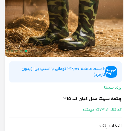
4 قسط ماهانه 316,000 تومانی با اسنپ پی! (بدون
کارمزد)
برند سپنتا
چکمه سپنتا مدل کیان کد 315
کد کالا 77904#
0 دیدگاه
انتخاب رنگ: