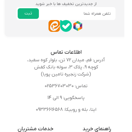
از جدیدترین تخفیف ها با خبر شوید
ثبت
ایمیل
اطلاعات تماس
آدرس: قم، میدان 72 تن، بلوار کوه سفید،
کوچه 9، پلاک 3، سوله بانک کفش
(شرکت زنجیره تامین پویا)
تماس: 02536703030
پاسخگویی: 9 الی 14
ایتا، بله و روبیکا: 09336616568
راهنمای خرید
خدمات مشتریان