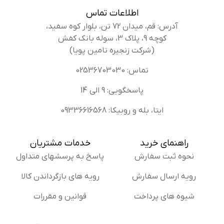
اطلاعات تماس
آدرس: قم، میدان 72 تن، بلوار کوه سفید،
کوچه 9، پلاک 3، سوله بانک کفش
(شرکت زنجیره تامین پویا)
تماس: 02536703030
پاسخگویی: 9 الی 14
ایتا، بله و روبیکا: 09336616568
راهنمای خرید
خدمات مشتریان
نحوه ثبت سفارش
پاسخ به پرسشهای متداول
رویه ارسال سفارش
رویه های بازگرداندن کالا
شیوه های پرداخت
قوانین و مقررات