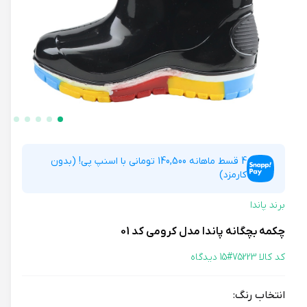
4 قسط ماهانه 140,500 تومانی با اسنپ پی! (بدون
کارمزد)
برند پاندا
چکمه بچگانه پاندا مدل کرومی کد 01
کد کالا 75223#
15 دیدگاه
انتخاب رنگ: