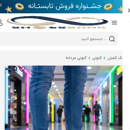
e
Close 
Mobile header search
Hi there!
نک کفش
کتونی
کتونی مردانه