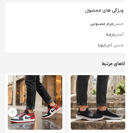
ویژگی های محصول
جنس
چرم مصنوعی
آستر
پارچه
جنس کفی
ایویا
لاهای مرتبط
کتون
جردن 
53%