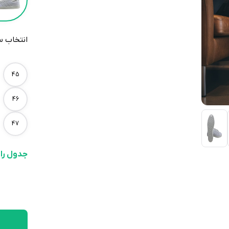
انتخاب س
Size
45
46
47
جدول را