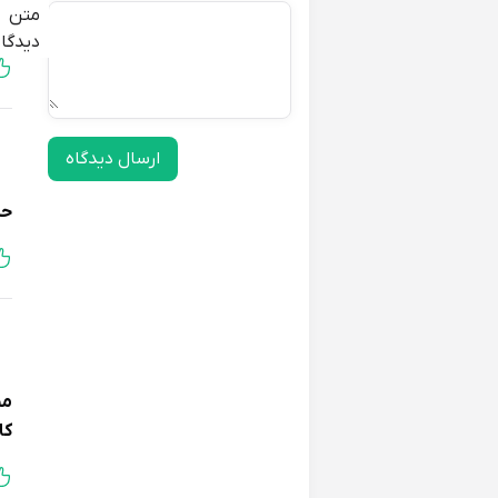
متن
پو
دیدگاه
ارسال دیدگاه
حم
مح
کا