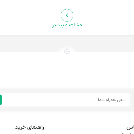
مشاهده بیشتر
رج نریمان:
خیلی خوشحالم که این مدل رو انتخاب کردم، هم راحت و 
پیشنهاد میکنم
خریدار
رمهدی
جنس چرم مصنوعیش واقعا خوبه و اصلا حس مصنوعی 
دیکلائی:
روزمره عالیه.
ایمیل
پیشنهاد میکنم
خریدار
اس
راهنمای خرید