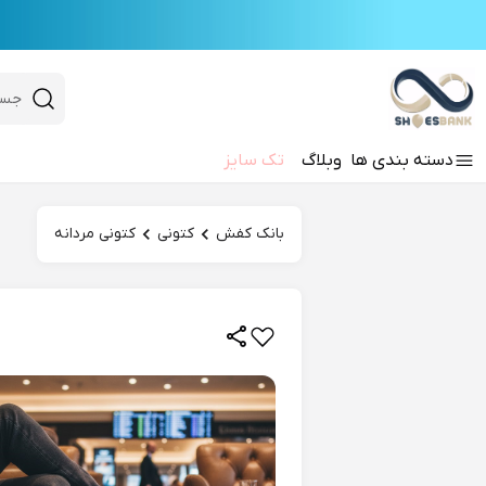
e
Close 
 search
دسته‌ بندی‌ ها
وبلاگ
تک سایز
Hi there!
بانک کفش
کتونی
کتونی مردانه