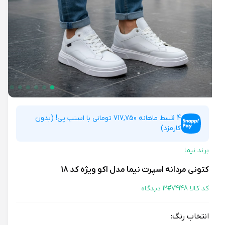
4 قسط ماهانه 717,750 تومانی با اسنپ پی! (بدون
کارمزد)
برند نیما
کتونی مردانه اسپرت نیما مدل اکو ویژه کد 18
کد کالا 74148#
12 دیدگاه
انتخاب رنگ: