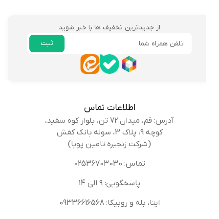
از جدیدترین تخفیف ها با خبر شوید
ثبت
ایمیل
اطلاعات تماس
آدرس: قم، میدان 72 تن، بلوار کوه سفید،
کوچه 9، پلاک 3، سوله بانک کفش
(شرکت زنجیره تامین پویا)
تماس: 02536703030
پاسخگویی: 9 الی 14
ایتا، بله و روبیکا: 09336616568