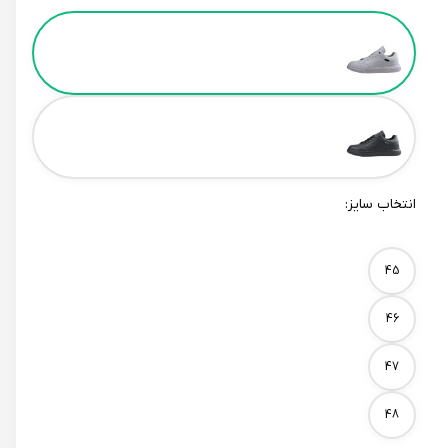
Color
انتخاب سایز:
Size
45
46
47
48