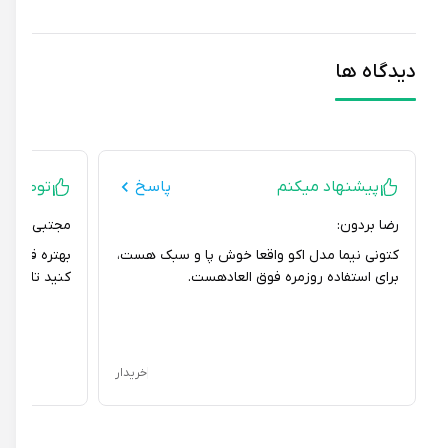
دیدگاه ها
پیشنهاد میکنم
پاسخ
توصیه ای ند
رضا بردون:
مجتبی دلیرپور:
کتونی نیما مدل اکو واقعا خوش پا و سبک هست،
بهتره قبل از خرید
برای استفاده روزمره فوق العادهست.
کنید تا سایز منا
خریدار