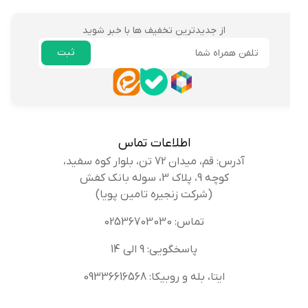
از جدیدترین تخفیف ها با خبر شوید
ثبت
ایمیل
اطلاعات تماس
آدرس: قم، میدان 72 تن، بلوار کوه سفید،
کوچه 9، پلاک 3، سوله بانک کفش
(شرکت زنجیره تامین پویا)
تماس: 02536703030
پاسخگویی: 9 الی 14
ایتا، بله و روبیکا: 09336616568