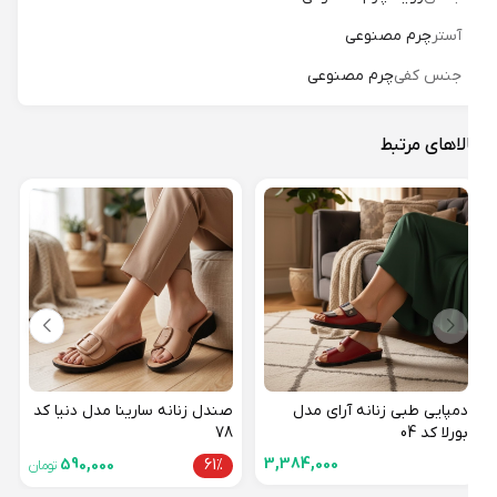
آستر
چرم مصنوعی
جنس کفی
چرم مصنوعی
لاهای مرتبط
دمپای
01
51%
دمپایی طبی زنانه آرای مدل
صندل زنانه سارینا مدل دنیا کد
بورلا کد 04
78
3,384,000
590,000
61%
تومان