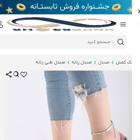
e
Close 
Mobile header search
Hi there!
نک کفش
صندل
صندل زنانه
صندل طبی زنانه