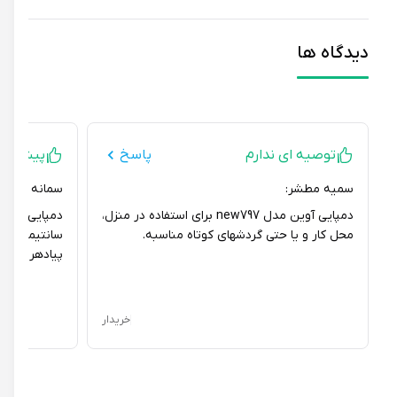
دیدگاه ها
توصیه ای ندارم
پاسخ
پیشنهاد می
سمیه مطشر:
سمانه هاشم پور:
دمپایی آوین مدل new797 برای استفاده در منزل،
محل کار و یا حتی گردشهای کوتاه مناسبه.
سانتیمتری، خیلی 
پیادهروی مناسبه
خریدار