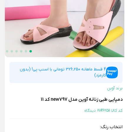
4 قسط ماهانه 326,250 تومانی با اسنپ پی! (بدون
کارمزد)
برند آوین
دمپایی طبی زنانه آوین مدل new797 کد 11
کد کالا 62511#
81 دیدگاه
انتخاب رنگ: