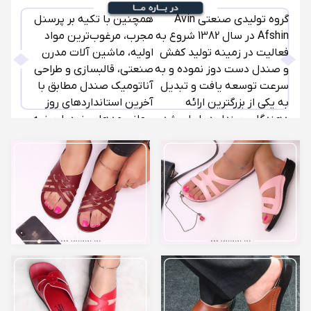
گروه تولیدی صنعتی Avin
همچنین با تکیه بر پرسنل
Afshin در سال 1382 شروع به
مجرب، مرغوب‌ترین مواد
فعالیت در زمینه تولید کفش
اولیه، ماشین آلات مدرن
و صندل دست دوز نموده و به
صنعتی، قالبسازی و طراحی
سرعت توسعه یافت و تبدیل
آناتومیک صندل مطابق با
به یکی از بزرگترین ارائه
آخرین استانداردهای روز
دهندگان صندل در ایران شد.
جهانی مد‌های خود را عرضه
می‌نماید.