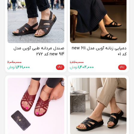
دمپایی زنانه آوین مدل 611 new
صندل مردانه طبی آوین مدل
کد 01
914 new کد 272
2,090,000
1,760,000
18%
1,404,000
تومان
18%
1,461,000
تومان