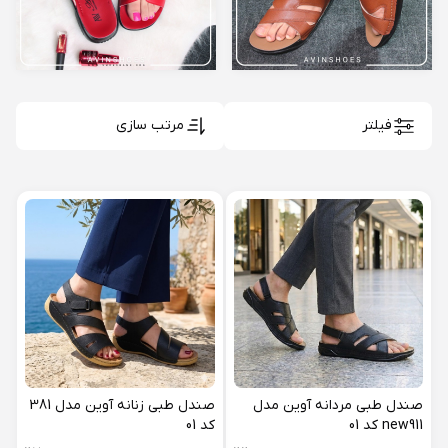
فیلتر
مرتب سازی
صندل طبی مردانه آوین مدل
صندل طبی زنانه آوین مدل 381
new911 کد 01
کد 01