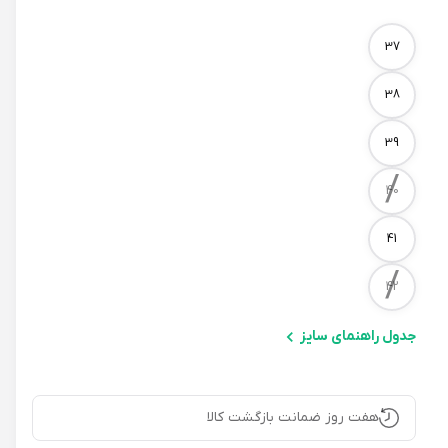
Size
37
38
39
/
40
41
/
42
جدول راهنمای سایز
هفت روز ضمانت بازگشت کالا