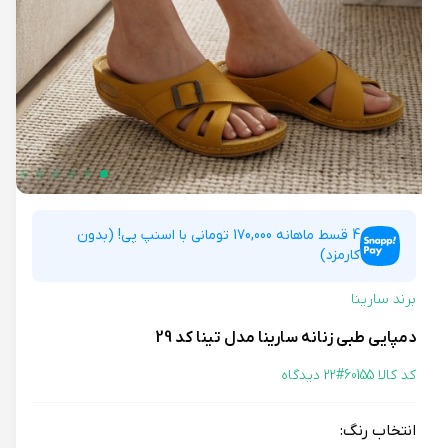
4 قسط ماهانه 170,000 تومانی با اسنپ پی! (بدون
کارمزد)
برند سارینا
دمپایی طبی زنانه سارینا مدل تینا کد 29
کد کالا 60155#
22 دیدگاه
انتخاب رنگ: