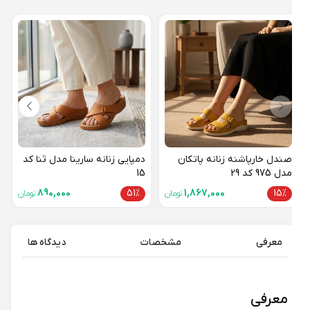
صندل
مدل 975 کد 
15%
صندل خارپاشنه زنانه پاتکان
دمپایی زنانه سارینا مدل ثنا کد
مدل 975 کد 29
15
890,000
51%
1,867,000
15%
تومان
تومان
معرفی
مشخصات
دیدگاه ها
معرفی