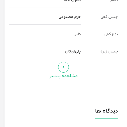
ست کردن و موقعیت:
جنس کفی
چرم مصنوعی
سارینا تینا با رنگ خردلی، با لباس‌هایی به رنگ‌های خنثی مانند
سفید، مشکی، قهوه‌ای و خاکستری به خوبی ست می‌شود. همچنین،
نوع کفی
طبی
می‌توانید از رنگ‌های متضاد مانند آبی، بنفش یا قرمز برای ایجاد
استایل جسورانه‌تر استفاده کنید.
جنس زیره
پلی‌اورتان
این دمپایی، مناسب برای استفاده در خانه، محیط کار، مراکز خرید و
مهمانی‌های غیر رسمی است.
مشاهده بیشتر
مناسب برای چه تیپ شخصیتی؟
سارینا تینا برای بانوانی که به دنبال راحتی، زیبایی و سلامتی
پاهایشان هستند، انتخابی عالی است. این دمپایی، مناسب برای
دیدگاه ها
افرادی است که: