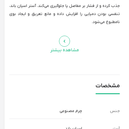
جذب کرده و از فشار بر مفاصل پا جلوگیری می‌کند. آستر اسپان باند،
تنفسی بودن دمپایی را افزایش داده و مانع تعریق و ایجاد بوی
نامطبوع می‌شود.
کفی طبی این دمپایی، با طراحی خاص خود، پشتیبانی لازم را از قوس
پا ارائه داده و باعث می‌شود که شما در طول روز احساس خستگی
مشاهده بیشتر
کمتری داشته باشید.
طراحی زیبا و کاربردی:
مشخصات
مدل پاشنه یکسره با ارتفاع 3 سانتیمتر و شیب داخلی 1.5
سانتیمتر، باعث می‌شود که این دمپایی هم برای استفاده روزمره و
هم برای مهمانی‌های غیر رسمی مناسب باشد. پنجه پهن دمپایی،
فضای کافی برای انگشتان پا فراهم می‌کند و از فشار و سایش
جنس
چرم مصنوعی
جلوگیری می‌کند.
آستر
اسپان باند