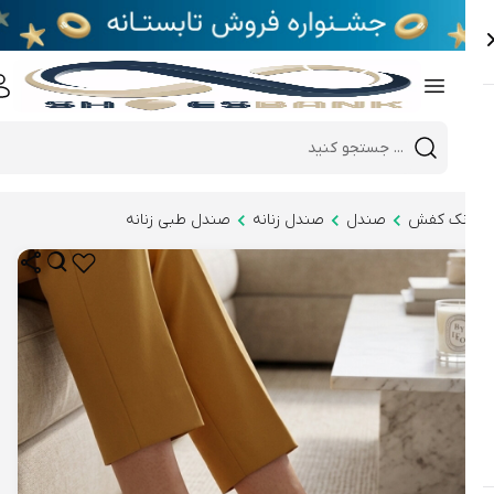
e
Close 
Mobile header search
Hi there!
نک کفش
صندل
صندل زنانه
صندل طبی زنانه