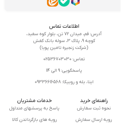
اطلاعات تماس
آدرس: قم، میدان 72 تن، بلوار کوه سفید،
کوچه 9، پلاک 3، سوله بانک کفش
(شرکت زنجیره تامین پویا)
تماس: 02536703030
پاسخگویی: 9 الی 14
ایتا، بله و روبیکا: 09336616568
راهنمای خرید
خدمات مشتریان
نحوه ثبت سفارش
پاسخ به پرسشهای متداول
رویه ارسال سفارش
رویه های بازگرداندن کالا