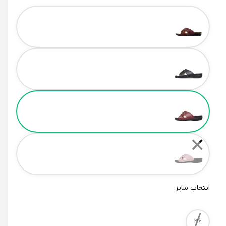
Color
✕
انتخاب سایز:
/
Size
36