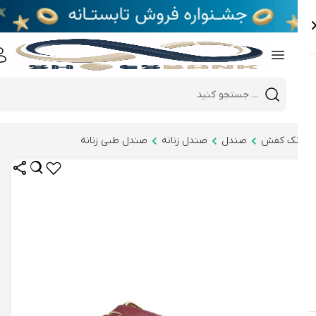
e
Close 
Mobile header search
Hi there!
نک کفش
صندل
صندل زنانه
صندل طبی زنانه