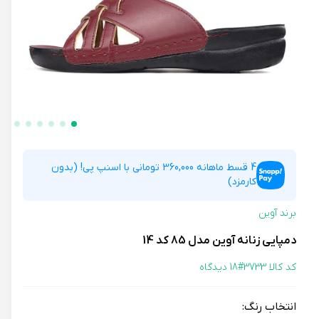
4 قسط ماهانه 360,000 تومانی با اسنپ پی! (بدون
کارمزد)
برند آوین
دمپایی زنانه آوین مدل 85 کد 14
کد کالا 3733#
18 دیدگاه
انتخاب رنگ: