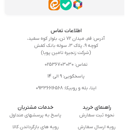
اطلاعات تماس
آدرس: قم، میدان 72 تن، بلوار کوه سفید،
کوچه 9، پلاک 3، سوله بانک کفش
(شرکت زنجیره تامین پویا)
تماس: 02536703030
پاسخگویی: 9 الی 14
ایتا، بله و روبیکا: 09336616568
راهنمای خرید
خدمات مشتریان
نحوه ثبت سفارش
پاسخ به پرسشهای متداول
رویه ارسال سفارش
رویه های بازگرداندن کالا