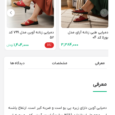
دمپایی طبی زنانه آرای مدل
دمپایی زنانه آوین مدل 799 کد
بورلا کد 04
52
3,384,000
1,404,000
18%
تومان
معرفی
مشخصات
دیدگاه ها
معرفی
دمپایی آوین دارای زیره پی یو است و ضربه گیر است. ارتفاع پاشنه