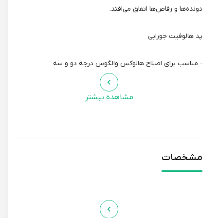
دونده‌ها و رقاص‌ها اتفاق می‌افتد.
پد هالوفیت جورابی
- مناسب برای اصلاح هالوکس والگوس درجه دو و سه
- مناسب برای اصلاح هالوکس واروس (انحراف شست به خارج)
- دارای قابلیت تنظیم نیروی کشش بر روی شست پا
مشاهده بیشتر
- بهترین بازدهی استفاده را شب، زمان خواب دارد.
مشخصات