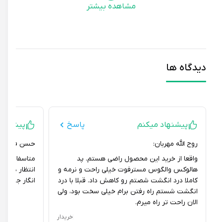
مشاهده بیشتر
دیدگاه ها
پیشنهاد میکنم
پاسخ
پیشنهاد نمی
روح الله مهربان:
حسن فتحی نژاد:
واقعا از خرید این محصول راضی هستم. پد
متاسفانه کیفیت
هالوکس والگوس مسترفوت خیلی راحت و نرمه و
انتظار داشتم نبو
کاملا درد انگشت شصتم رو کاهش داد. قبلا با درد
انگار جنسش خوب
انگشت شستم راه رفتن برام خیلی سخت بود، ولی
الان راحت تر راه میرم.
خریدار