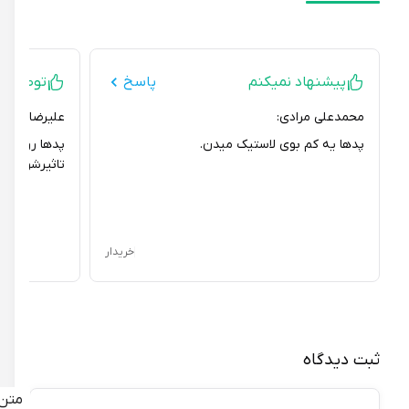
پیشنهاد نمیکنم
پاسخ
توصیه ای ند
محمدعلی مرادی:
علیرضا باغی باغکی
پدها یه کم بوی لاستیک میدن.
پدها رو برای است
تاثیرشون رو نمید
خریدار
ثبت دیدگاه
متن