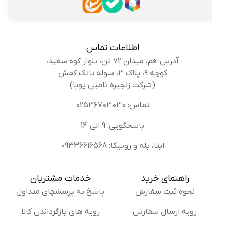
اطلاعات تماس
آدرس: قم، میدان 72 تن، بلوار کوه سفید،
کوچه 9، پلاک 3، سوله بانک کفش
(شرکت زنجیره تامین پویا)
تماس: 02536703030
پاسخگویی: 9 الی 14
ایتا، بله و روبیکا: 09336616568
راهنمای خرید
خدمات مشتریان
نحوه ثبت سفارش
پاسخ به پرسشهای متداول
رویه ارسال سفارش
رویه های بازگرداندن کالا