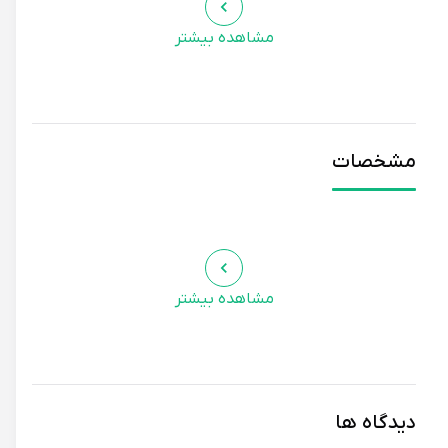
کاهش محدوده حرکتی مچ پا به سمت بالا (دورسی فلکشن)
مشاهده بیشتر
می‌شود. افرادی که دارای این عارضه هستند هنگام راه رفتن دچار
کشیدگی و التهاب تاندون آشیل می‌شوند. اما برای جبران این مساله
بسیاری از افراد سعی می‌کنند در راه رفتن پاشنه پای خود را زودتر از
زمین جدا کنند و بیشتر ناحیه پنجه پا را درگیر کنند.
مشخصات
پد افزایش قد جورابی
-افزایش ۲٫۵ سانتی‌متری قد فرد
- قابل استفاده در کفش و منزل
مشاهده بیشتر
دیدگاه ها