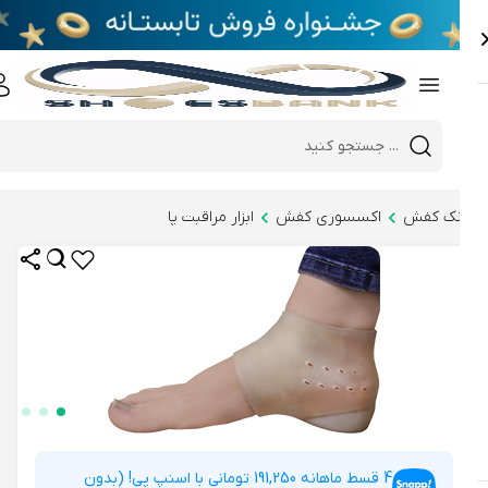
e
Close 
Mobile header search
Hi there!
نک کفش
اکسسوری کفش
ابزار مراقبت پا
4 قسط ماهانه 191,250 تومانی با اسنپ پی! (بدون