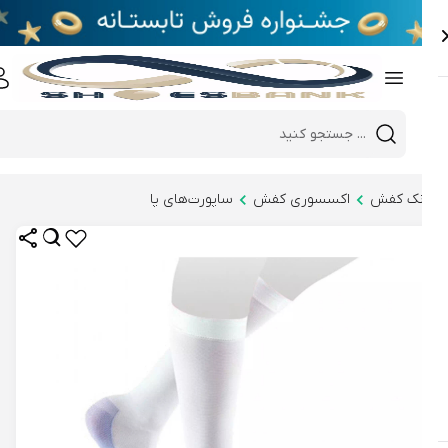
e
Close 
Mobile header search
Hi there!
نک کفش
اکسسوری کفش
ساپورت‌های پا