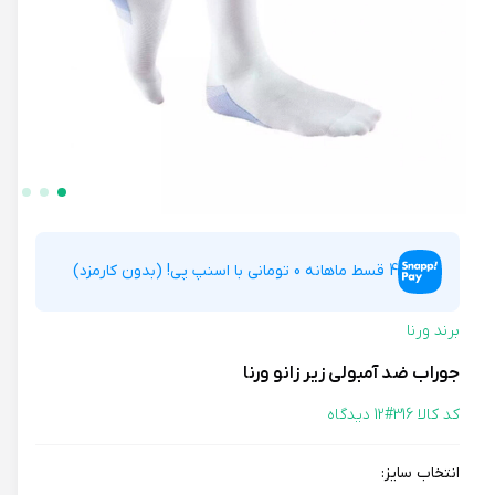
4 قسط ماهانه 0 تومانی با اسنپ پی! (بدون کارمزد)
برند ورنا
جوراب ضد آمبولی زیر زانو ورنا
کد کالا 316#
12 دیدگاه
انتخاب سایز: