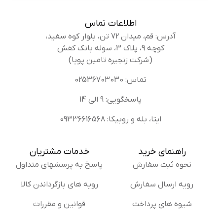
اطلاعات تماس
آدرس: قم، میدان 72 تن، بلوار کوه سفید،
کوچه 9، پلاک 3، سوله بانک کفش
(شرکت زنجیره تامین پویا)
تماس: 02536703030
پاسخگویی: 9 الی 14
ایتا، بله و روبیکا: 09336616568
راهنمای خرید
خدمات مشتریان
نحوه ثبت سفارش
پاسخ به پرسشهای متداول
رویه ارسال سفارش
رویه های بازگرداندن کالا
شیوه های پرداخت
قوانین و مقررات