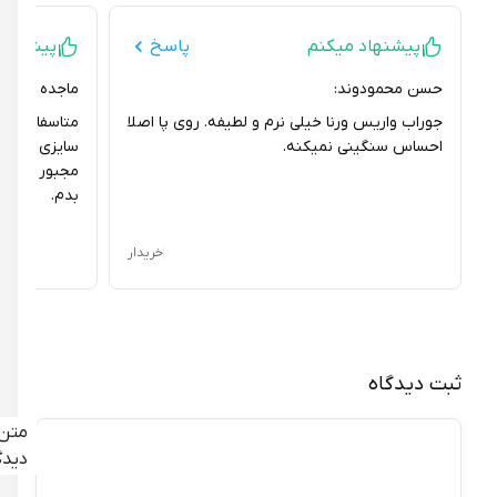
پیشنهاد میکنم
پاسخ
پیشنهاد نمی
حسن محمودوند:
ماجده قنام:
جوراب واریس ورنا خیلی نرم و لطیفه. روی پا اصلا
متاسفانه جوراب 
احساس سنگینی نمیکنه.
سایزی که من انتخ
مجبور شدم مرجو
بدم.
خریدار
ثبت دیدگاه
متن
دیدگاه