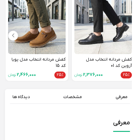
کفش 
تاراز 2 کد 1
25%
کفش مردانه انتخاب مدل
کفش مردانه انتخاب مدل پویا
آروین کد 01
کد 15
2,466,000
25%
2,376,000
25%
تومان
تومان
معرفی
مشخصات
دیدگاه ها
معرفی