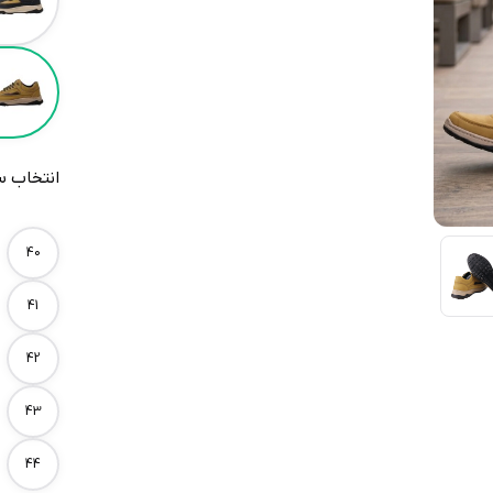
انتخاب س
Size
40
41
42
43
44