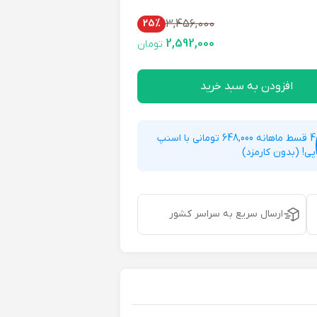
25%
3,456,000
2,592,000
تومان
افزودن به سبد خرید
4 قسط ماهانه 648,000 تومانی با اسنپ
پی! (بدون کارمزد)
ارسال سریع به سراسر کشور