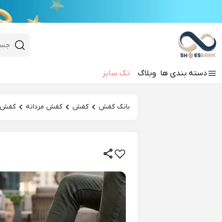
e
Close 
 search
دسته‌ بندی‌ ها
وبلاگ
تک سایز
Hi there!
بانک کفش
کفش
کفش مردانه
کفش ر