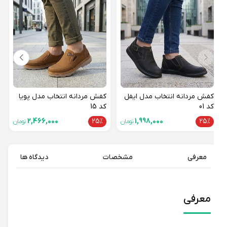
کفش 
آروین
25%
کفش مردانه انتخاب مدل ایفل
کفش مردانه انتخاب مدل پویا
کد 01
کد 15
2,466,000
25%
1,998,000
25%
تومان
تومان
معرفی
مشخصات
دیدگاه ها
معرفی