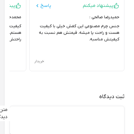
پیشنهاد میکنم
پاسخ
پیشنهاد می
حمیدرضا صالحی :
محمدحنیف پریگر
جنس چرم مصنوعی این کفش خیلی با کیفیت
کیفیت این کفش خ
هست و راحت پا میشه. قیمتش هم نسبت به
هستم. جنس چرم م
کیفیتش مناسبه.
راحتش باعث میش
خریدار
ثبت دیدگاه
متن
دیدگاه