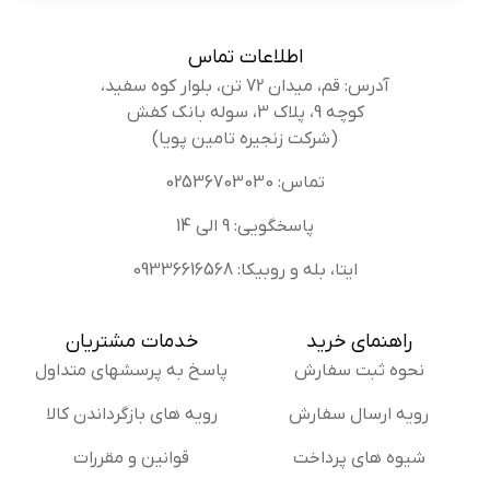
اطلاعات تماس
آدرس: قم، میدان 72 تن، بلوار کوه سفید،
کوچه 9، پلاک 3، سوله بانک کفش
(شرکت زنجیره تامین پویا)
تماس: 02536703030
پاسخگویی: 9 الی 14
ایتا، بله و روبیکا: 09336616568
راهنمای خرید
خدمات مشتریان
نحوه ثبت سفارش
پاسخ به پرسشهای متداول
رویه ارسال سفارش
رویه های بازگرداندن کالا
شیوه های پرداخت
قوانین و مقررات