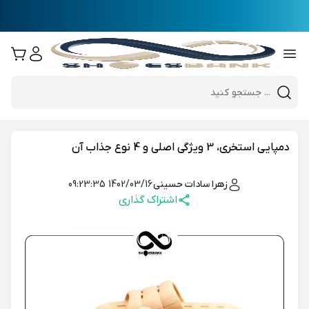
e
Close 
Mobile header search
Hi there!
دمپایی استخری، 3 ویژگی اصلی و 4 نوع جذاب آن
زهرا سادات حسینی
1402/03/16 09:23:35
اشتراک گذاری