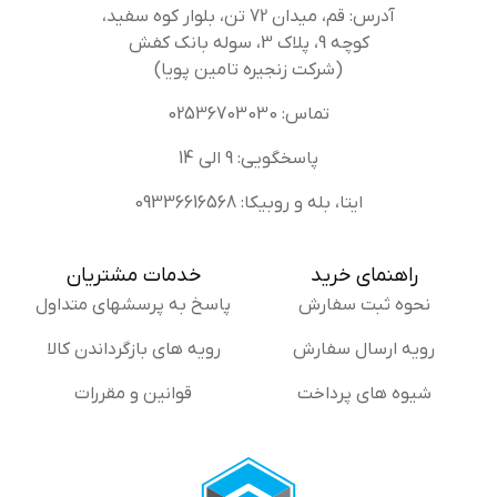
آدرس: قم، میدان 72 تن، بلوار کوه سفید،
کوچه 9، پلاک 3، سوله بانک کفش
(شرکت زنجیره تامین پویا)
تماس: 02536703030
پاسخگویی: 9 الی 14
ایتا، بله و روبیکا: 09336616568
راهنمای خرید
خدمات مشتریان
نحوه ثبت سفارش
پاسخ به پرسشهای متداول
رویه ارسال سفارش
رویه های بازگرداندن کالا
شیوه های پرداخت
قوانین و مقررات