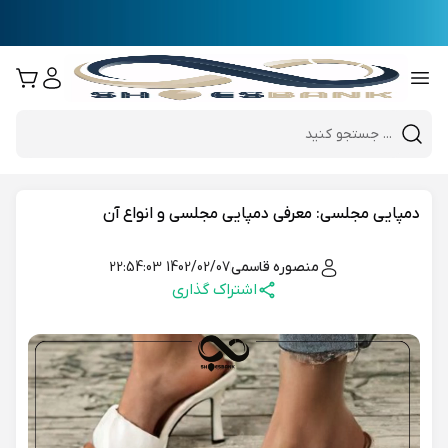
e
Close 
Mobile header search
Hi there!
دمپایی مجلسی: معرفی دمپایی مجلسی و انواع آن
منصوره قاسمی
1402/02/07 22:54:03
اشتراک گذاری