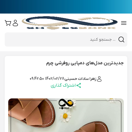
e
Close 
Mobile header search
Hi there!
جدیدترین مدل‌های دمپایی روفرشی چرم
زهرا سادات حسینی
1402/02/28 09:42:50
اشتراک گذاری