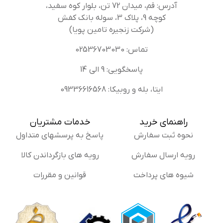
آدرس: قم، میدان 72 تن، بلوار کوه سفید،
کوچه 9، پلاک 3، سوله بانک کفش
(شرکت زنجیره تامین پویا)
تماس: 02536703030
پاسخگویی: 9 الی 14
ایتا، بله و روبیکا: 09336616568
راهنمای خرید
خدمات مشتریان
نحوه ثبت سفارش
پاسخ به پرسشهای متداول
رویه ارسال سفارش
رویه های بازگرداندن کالا
شیوه های پرداخت
قوانین و مقررات