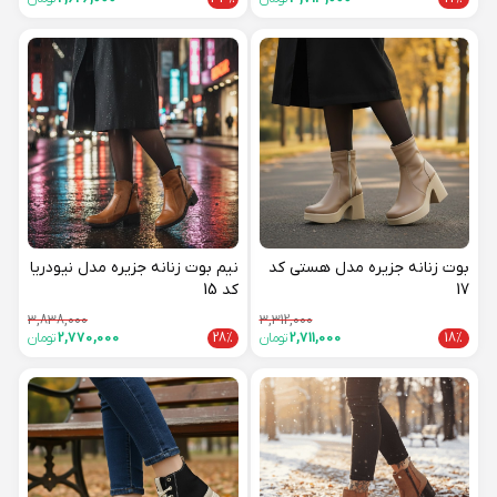
بوت زنانه جزیره مدل هستی کد
نیم بوت زنانه جزیره مدل نیودریا
17
کد 15
3,838,000
3,312,000
18%
2,711,000
تومان
28%
2,770,000
تومان