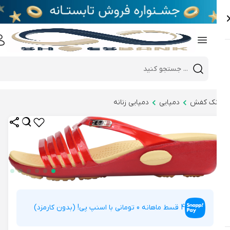
e
Close 
Mobile header search
Hi there!
نک کفش
دمپایی
دمپایی زنانه
4 قسط ماهانه 0 تومانی با اسنپ پی! (بدون کارمزد)