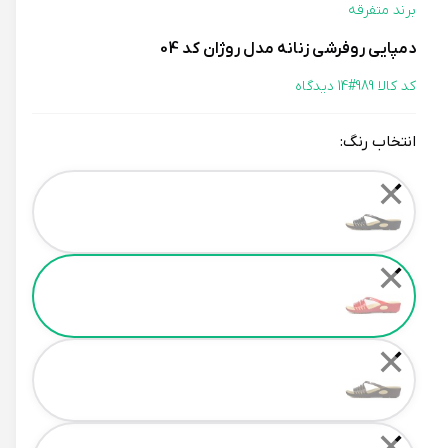
برند متفرقه
دمپایی روفرشی زنانه مدل روژان کد 04
کد کالا 989#
14 دیدگاه
انتخاب رنگ:
Color
✕
✕
✕