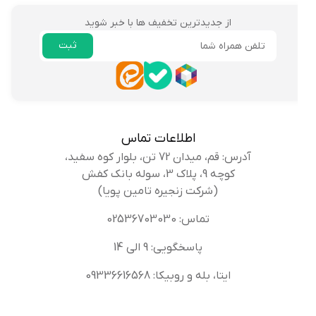
از جدیدترین تخفیف ها با خبر شوید
ثبت
ایمیل
اطلاعات تماس
آدرس: قم، میدان 72 تن، بلوار کوه سفید،
کوچه 9، پلاک 3، سوله بانک کفش
(شرکت زنجیره تامین پویا)
تماس: 02536703030
پاسخگویی: 9 الی 14
ایتا، بله و روبیکا: 09336616568