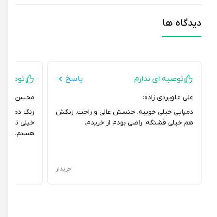
دیدگاه ها
توصیه ای ندارم
پاسخ
توصیه ای ند
علی علویردی زاده:
محسن امامیان:
دمپایی خیلی خوبیه. جنسش عالی و راحت. رنگش
رنگ دمپایی با 
هم خیلی قشنگه. راضی بودم از خریدم.
خیلی تیره تر بود.
هستم.
خریدار