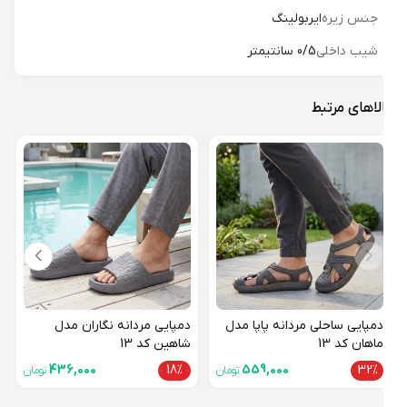
جنس زیره
ایربولینگ
شیب داخلی
0/5 سانتیمتر
لاهای مرتبط
دمپای
آدیدا
15%
دمپایی ساحلی مردانه پاپا مدل
دمپایی مردانه نگاران مدل
ماهان کد 13
شاهین کد 13
436,000
18%
559,000
32%
تومان
تومان