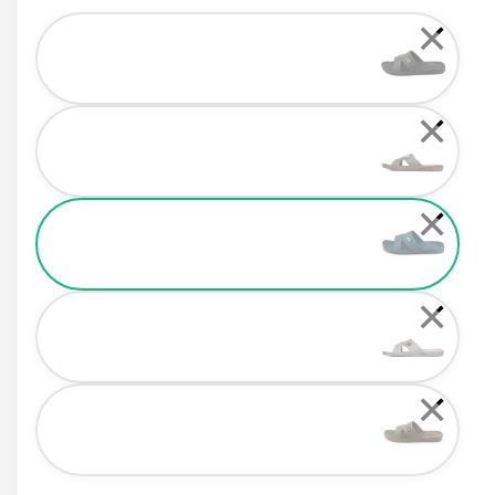
Color
✕
✕
✕
✕
✕