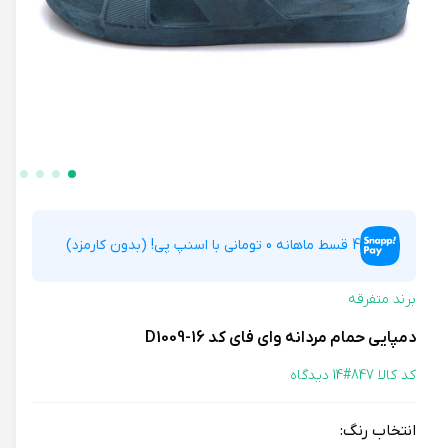
4 قسط ماهانه 0 تومانی با اسنپ پی! (بدون کارمزد)
برند متفرقه
دمپایی حمام مردانه وای فای کد D1009-16
کد کالا 847#
14 دیدگاه
انتخاب رنگ: