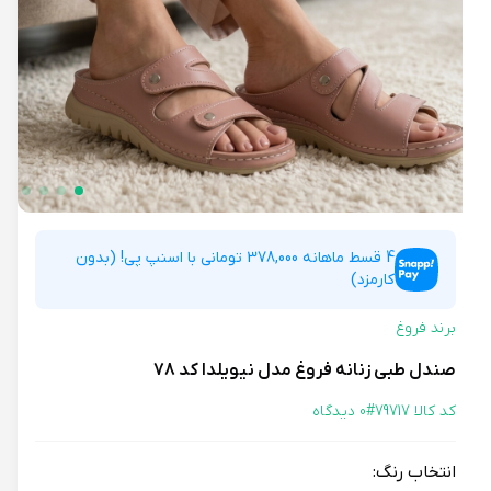
4 قسط ماهانه 378,000 تومانی با اسنپ پی! (بدون
کارمزد)
برند فروغ
صندل طبی زنانه فروغ مدل نیویلدا کد 78
کد کالا 79717#
0 دیدگاه
انتخاب رنگ: