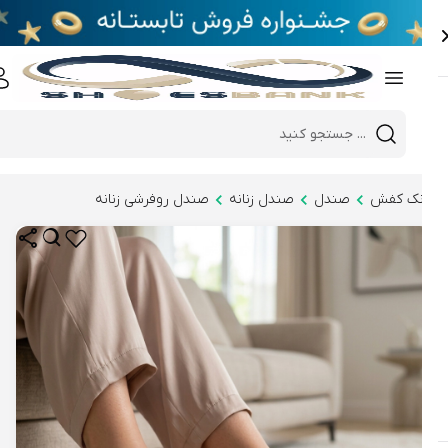
e
Close 
Mobile header search
Hi there!
نک کفش
صندل
صندل زنانه
صندل روفرشی زنانه