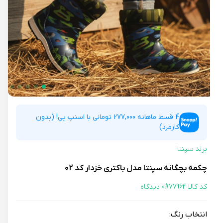
4 قسط ماهانه 277,000 تومانی با اسنپ پی! (بدون
کارمزد)
برند سپنتا
چکمه بچگانه سپنتا مدل باکتری خزدار کد 02
کد کالا 77964#
0 دیدگاه
انتخاب رنگ: