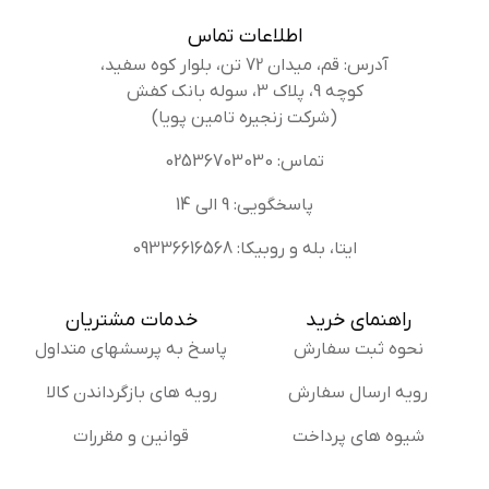
فصل‌های پاییز و زمستان مناسب است. این چکمه می‌تواند از پای
اطلاعات تماس
کودک در برابر آب، گل و لای، برف و سرما محافظت کند. این چکمه
آدرس: قم، میدان 72 تن، بلوار کوه سفید،
برای استفاده در مناطق سردسیر و برفی مناسب است.
کوچه 9، پلاک 3، سوله بانک کفش
(شرکت زنجیره تامین پویا)
تماس: 02536703030
پاسخگویی: 9 الی 14
ایتا، بله و روبیکا: 09336616568
راهنمای خرید
خدمات مشتریان
نحوه ثبت سفارش
پاسخ به پرسشهای متداول
رویه ارسال سفارش
رویه های بازگرداندن کالا
شیوه های پرداخت
قوانین و مقررات