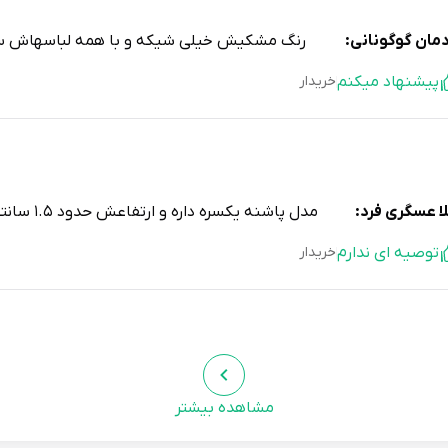
دمان گوگونانی:
رنگ مشکیش خیلی شیکه و با همه لباسهاش ست
پیشنهاد میکنم
خریدار
ا عسگری فرد:
مدل پاشنه یکسره داره و ارتفاعش حدود ۱.۵ سانتیمتره، برای بچهها مناسبه.
توصیه ای ندارم
خریدار
من رادفر:
بسته بندی ساده بود، ولی دمپایی سالم به دستم ر
مشاهده بیشتر
توصیه ای ندارم
خریدار