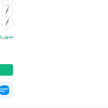
/
28
/
29
جدول را