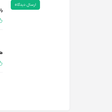
ارسال دیدگاه
را
طل
هو