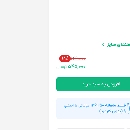
هنمای سایز
18%
666,000
545,000
تومان
افزودن به سبد خرید
4 قسط ماهانه 136,250 تومانی با اسنپ
پی! (بدون کارمزد)