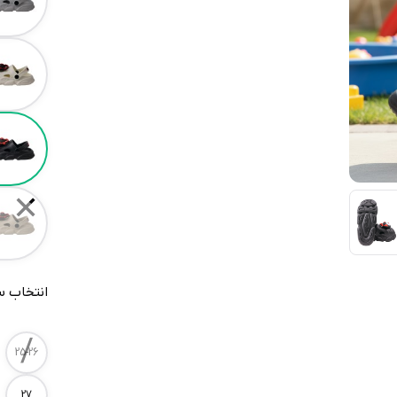
✕
انتخاب س
/
Size
25-26
27