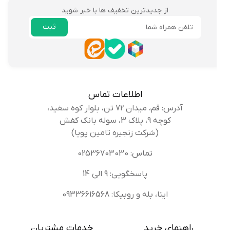
از جدیدترین تخفیف ها با خبر شوید
ثبت
ایمیل
اطلاعات تماس
آدرس: قم، میدان 72 تن، بلوار کوه سفید،
کوچه 9، پلاک 3، سوله بانک کفش
(شرکت زنجیره تامین پویا)
تماس: 02536703030
پاسخگویی: 9 الی 14
ایتا، بله و روبیکا: 09336616568
راهنمای خرید
خدمات مشتریان