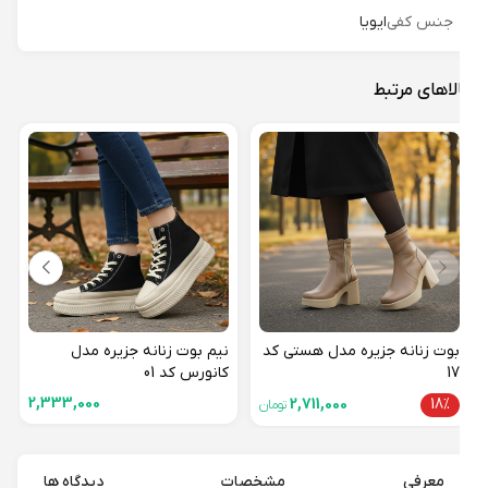
جنس کفی
ایویا
لاهای مرتبط
نیم 
نیودری
28%
بوت زنانه جزیره مدل هستی کد
نیم بوت زنانه جزیره مدل
17
کانورس کد 01
2,333,000
2,711,000
18%
تومان
معرفی
مشخصات
دیدگاه ها