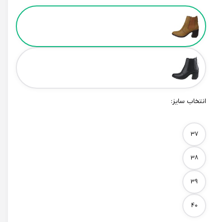
Color
انتخاب سایز:
Size
37
38
39
40