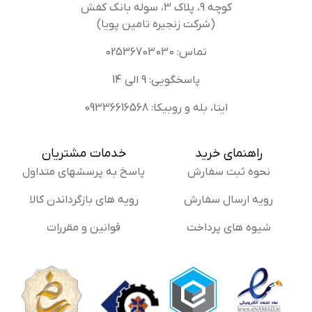
کوچه 9، پلاک 3، سوله بانک کفش
(شرکت زنجیره تامین پویا)
تماس: 02536703030
پاسخگویی: 9 الی 14
ایتا، بله و روبیکا: 09336616568
راهنمای خرید
خدمات مشتریان
نحوه ثبت سفارش
پاسخ به پرسشهای متداول
رویه ارسال سفارش
رویه های بازگرداندن کالا
شیوه های پرداخت
قوانین و مقررات