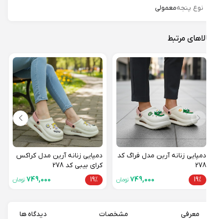
نوع پنجه
معمولی
لاهای مرتبط
دمپا
لبوبو 
46%
دمپایی زنانه آرین مدل فراگ کد
دمپایی زنانه آرین مدل کراکس
278
کرای بیبی کد 278
749,000
19%
749,000
19%
تومان
تومان
معرفی
مشخصات
دیدگاه ها