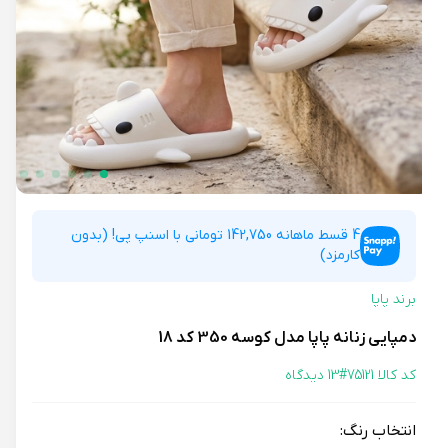
4 قسط ماهانه 142,750 تومانی با اسنپ پی! (بدون
کارمزد)
برند پاپا
دمپایی زنانه پاپا مدل کوسه 350 کد 18
کد کالا 75121#
13 دیدگاه
انتخاب رنگ: