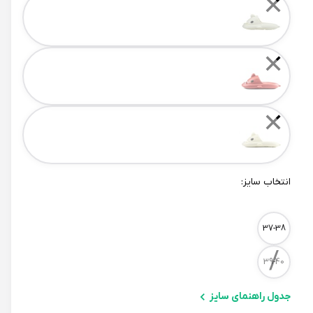
✕
✕
✕
انتخاب سایز:
Size
37-38
/
39-40
جدول راهنمای سایز