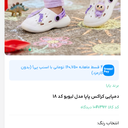
4 قسط ماهانه 160,750 تومانی با اسنپ پی! (بدون
کارمزد)
برند پاپا
دمپایی کراکس پاپا مدل لبوبو کد 18
کد کالا 74922#
10 دیدگاه
انتخاب رنگ: