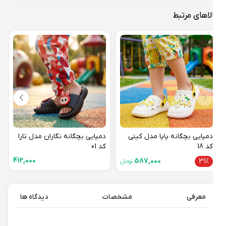
لاهای مرتبط
دمپا
کد 13
31%
دمپایی بچگانه پاپا مدل کیتی
دمپایی بچگانه نگاران مدل تارا
کد 18
کد 01
412,000
587,000
31%
تومان
معرفی
مشخصات
دیدگاه ها