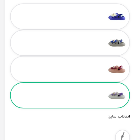
Color
انتخاب سایز:
/
Size
22