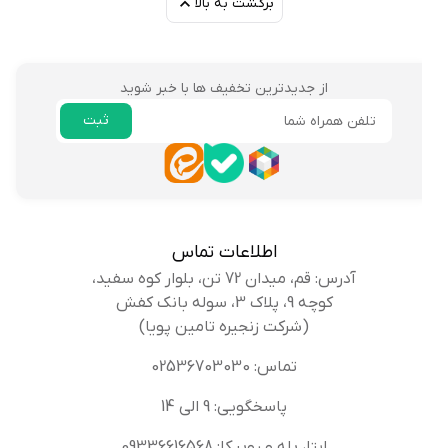
برگشت به بالا
از جدیدترین تخفیف ها با خبر شوید
ثبت
ایمیل
اطلاعات تماس
آدرس: قم، میدان 72 تن، بلوار کوه سفید،
کوچه 9، پلاک 3، سوله بانک کفش
(شرکت زنجیره تامین پویا)
تماس: 02536703030
پاسخگویی: 9 الی 14
ایتا، بله و روبیکا: 09336616568