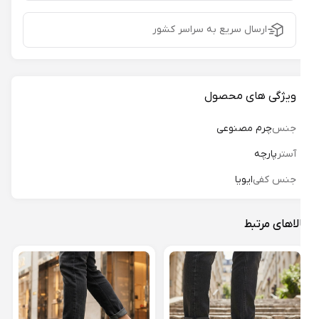
ارسال سریع به سراسر کشور
ویژگی های محصول
جنس
چرم مصنوعی
آستر
پارچه
جنس کفی
ایویا
لاهای مرتبط
کتون
01
28%