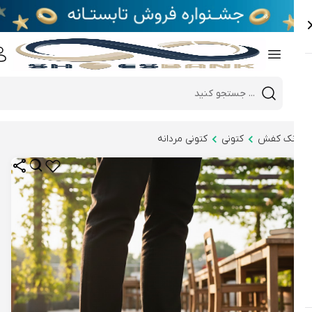
e
Close 
Mobile header search
Hi there!
نک کفش
کتونی
کتونی مردانه