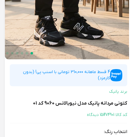
4 قسط ماهانه 310,000 تومانی با اسنپ پی! (بدون
کارمزد)
برند پانیک
کتونی مردانه پانیک مدل نیوبالانس 9060 کد 01
کد کالا 74901#
15 دیدگاه
انتخاب رنگ: