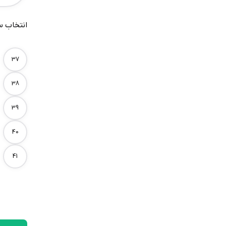
انتخاب س
Size
37
38
39
40
41