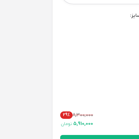
ایز:
29%
8,300,000
5,910,000
تومان