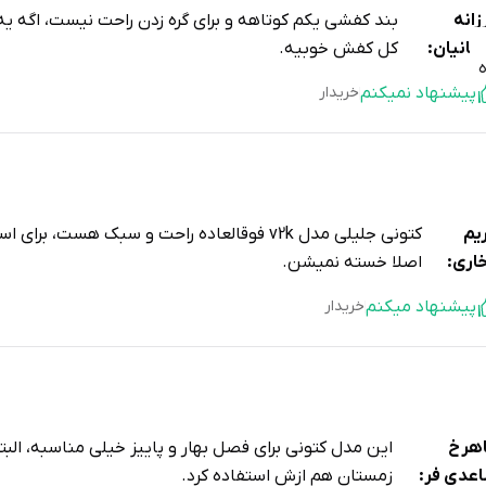
زانه
بند کفشی یکم کوتاهه و برای گره زدن راحت نیست، اگه یه ک
هانیان:
کل کفش خوبیه.
پیشنهاد نمیکنم
خریدار
یم
کتونی جلیلی مدل v2k فوقالعاده راحت و سبک هست، ب
اری:
اصلا خسته نمیشن.
پیشنهاد میکنم
خریدار
هرخ
این مدل کتونی برای فصل بهار و پاییز خیلی مناسبه، ا
عدی فر:
زمستان هم ازش استفاده کرد.