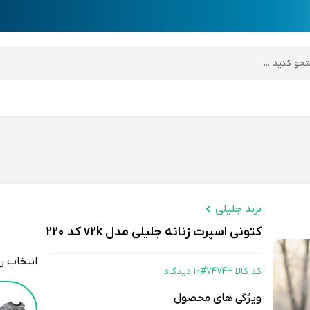
desktop header
برند جلیلی
کتونی اسپرت زنانه جلیلی مدل v2k کد 220
انتخاب ر
کد کالا 74743#
10 دیدگاه
Color
ویژگی های محصول