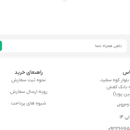
ره اسماعیل
من از پشتیبانی 24 ساعته این فروشگاه خی
رمقدم :
جواب دادن و راهنمایی کردن.
ایمیل
پیشنهاد میکنم
خریدار
اس
راهنمای خرید
نحوه ثبت سفارش
یندخت ترکی
من سایز 38 سفارش دادم و دقیقا اندازه بود، پیشن
رویه ارسال سفارش
ین پویا)
ر:
سایت استفاده کنید.
شیوه های پرداخت
پیشنهاد میکنم
خریدار