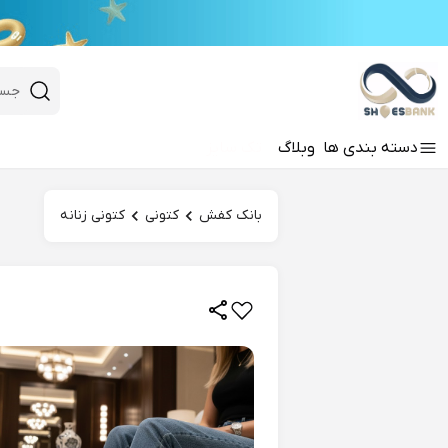
e
Close 
 search
دسته‌ بندی‌ ها
وبلاگ
تک سایز
Hi there!
بانک کفش
کتونی
کتونی زنانه