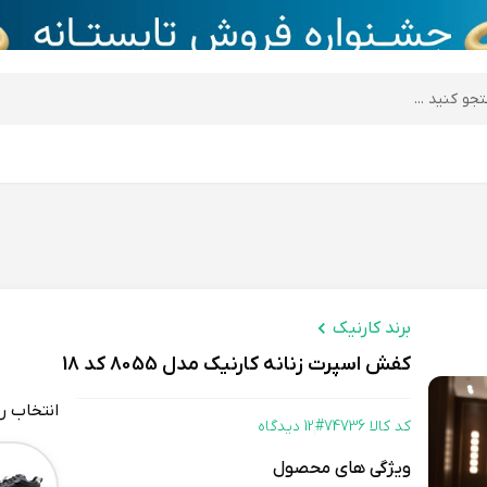
desktop header
برند کارنیک
کفش اسپرت زنانه کارنیک مدل 8055 کد 18
انتخاب ر
کد کالا 74736#
12 دیدگاه
Color
ویژگی های محصول