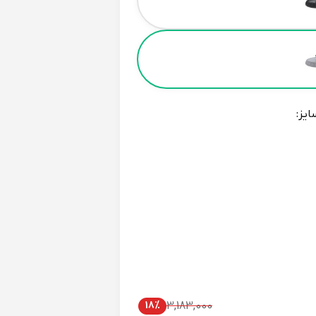
ایز:
18%
3,183,000