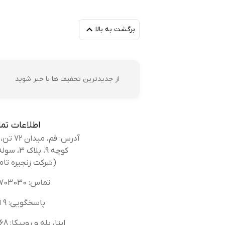
برگشت به بالا
زه
پو
از جدیدترین تخفیف ها با خبر شوید
اطلاعات تم
آدرس: قم، میدان 72 تن، بلوار کوه سفید،
کوچه 9، پلاک 3، سوله بانک کفش
مه
(شرکت زنجیره تام
پو
تماس: 02536703030
پاسخگویی: 9 الی 14
ایتا، بله و روبیکا: 09336616568