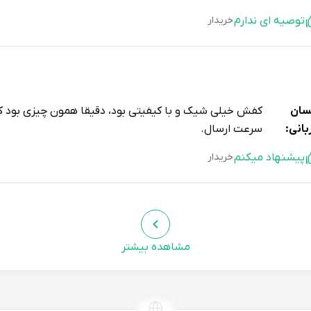
توصیه ای ندارم
خریدار
سان
کفش خیلی شیک و با کیفیتی بود، دقیقا همون چیزی بود ک
بانی:
سرعت ارسال.
پیشنهاد میکنم
خریدار
مشاهده بیشتر
زنین فاطمه ستوده
این کفش با هر لباستی به راحتی ست میش
ادنعمت اللهی:
خریدش، ارزش خرید داره.
پیشنهاد میکنم
خریدار