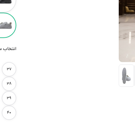
انتخاب س
Size
37
38
39
40