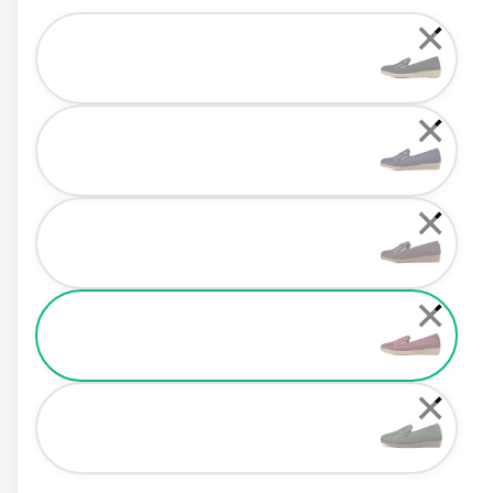
Color
✕
✕
✕
✕
✕