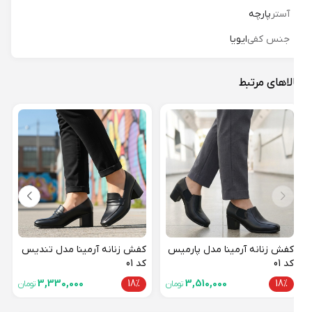
آستر
پارچه
جنس کفی
ایویا
لاهای مرتبط
کفش 
کد 01
18%
کفش زنانه آرمینا مدل پارمیس
کفش زنانه آرمینا مدل تندیس
کد 01
کد 01
3,330,000
18%
3,510,000
18%
تومان
تومان