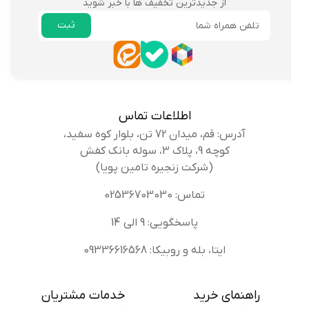
از جدیدترین تخفیف ها با خبر شوید
ثبت
ایمیل
اطلاعات تماس
آدرس: قم، میدان 72 تن، بلوار کوه سفید،
کوچه 9، پلاک 3، سوله بانک کفش
(شرکت زنجیره تامین پویا)
تماس: 02536703030
پاسخگویی: 9 الی 14
ایتا، بله و روبیکا: 09336616568
راهنمای خرید
خدمات مشتریان