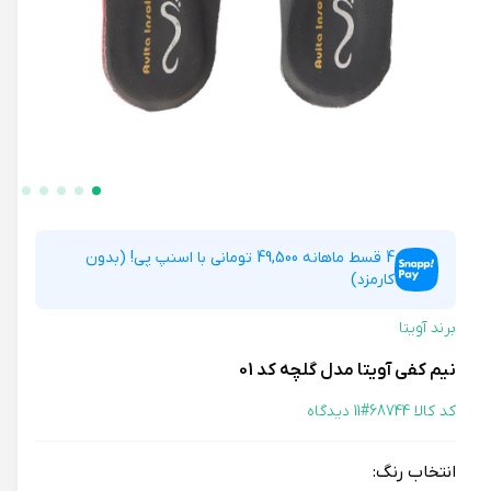
4 قسط ماهانه 49,500 تومانی با اسنپ پی! (بدون
کارمزد)
برند آویتا
نیم کفی آویتا مدل گلچه کد 01
کد کالا 68744#
11 دیدگاه
انتخاب رنگ: