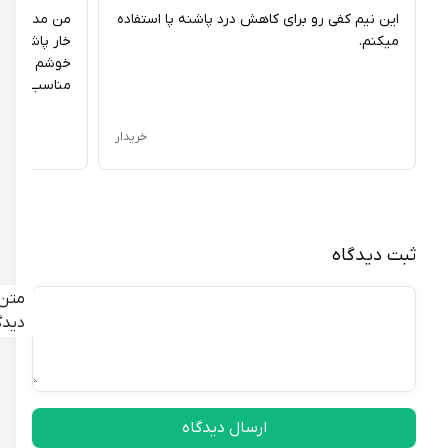
این نیم کفی رو برای کاهش درد پاشنه پا استفاده
من مدتها بود که 
میکنم.
خار پاشنم میگشتم
با نیم کفی گلچه، از آسایش و سلامتی پاهای خود در طول روز
خوشم اومد. جنس
اطمینان یافته و با استایل خاص خود، تمایز یافته و احساس بهبود
مناسب بود. از خ
کنید.
خریدار
ثبت دیدگاه
متن
دیدگاه
ارسال دیدگاه