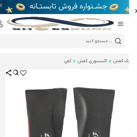
e
Close 
Mobile header search
Hi there!
نک کفش
اکسسوری کفش
کفی