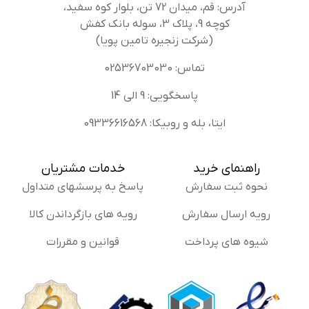
آدرس: قم، میدان 72 تن، بلوار کوه سفید،
کوچه 9، پلاک 3، سوله بانک کفش
(شرکت زنجیره تامین پویا)
تماس: 02536703030
پاسخگویی: 9 الی 14
ایتا، بله و روبیکا: 09336616568
راهنمای خرید
خدمات مشتریان
نحوه ثبت سفارش
پاسخ به پرسشهای متداول
رویه ارسال سفارش
رویه های بازگرداندن کالا
شیوه های پرداخت
قوانین و مقررات