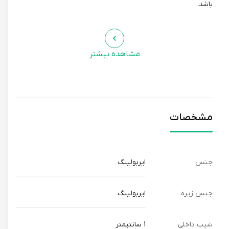
باشد.
ویژگی‌های منحصر به فرد دمپایی بچگانه پاپا مدل دراگون:
مشاهده بیشتر
* ارتفاع پاشنه ۲.۵ سانتیمتر و شیب داخلی ۱ سانتیمتر: این طراحی
ویژه، به حفظ سلامت پاها و رشد طبیعی آنها کمک می‌کند.
* تگ انحصاری کودک: این تگ، نمادی از طراحی خاص و توجه ویژه
به نیازهای کودکان است.
مشخصات
مناسب برای چه موقعیت‌هایی؟
دمپایی بچگانه پاپا مدل دراگون، انتخابی مناسب برای استفاده در
جنس
ایربولینگ
منزل، مهدکودک و سایر فضاهای بازی است.
جنس زیره
ایربولینگ
مناسب برای چه لباسی؟
شیب داخلی
1 سانتیمتر