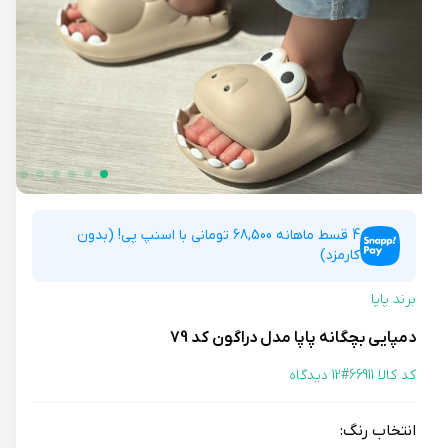
4 قسط ماهانه 68,500 تومانی با اسنپ پی! (بدون
کارمزد)
برند پاپا
دمپایی بچگانه پاپا مدل دراگون کد 79
کد کالا 66911#
12 دیدگاه
انتخاب رنگ: