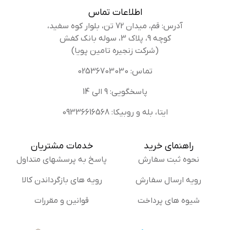
اطلاعات تماس
آدرس: قم، میدان 72 تن، بلوار کوه سفید،
کوچه 9، پلاک 3، سوله بانک کفش
(شرکت زنجیره تامین پویا)
تماس: 02536703030
پاسخگویی: 9 الی 14
ایتا، بله و روبیکا: 09336616568
راهنمای خرید
خدمات مشتریان
نحوه ثبت سفارش
پاسخ به پرسشهای متداول
رویه ارسال سفارش
رویه های بازگرداندن کالا
شیوه های پرداخت
قوانین و مقررات