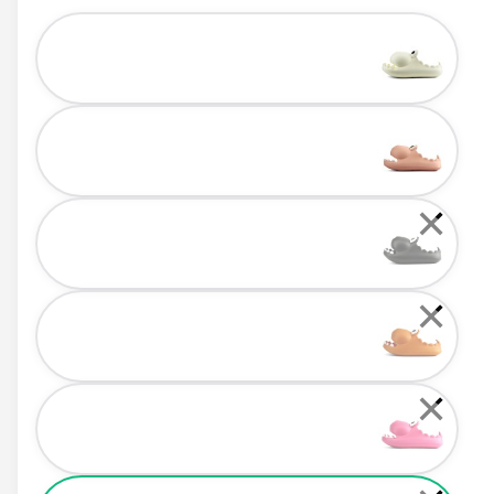
Color
✕
✕
✕