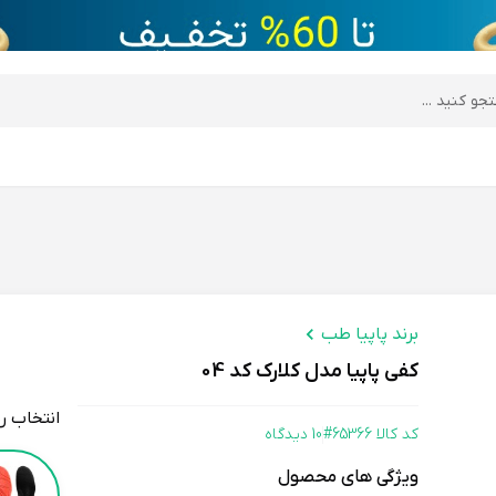
desktop header
برند پاپیا طب
کفی پاپیا مدل کلارک کد 04
انتخاب ر
کد کالا 65366#
10 دیدگاه
Color
ویژگی های محصول