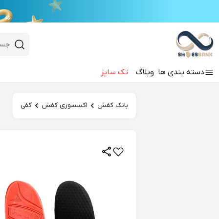
e
Close 
 search
دسته‌ بندی‌ ها
وبلاگ
تک سایز
Hi there!
بانک کفش
اکسسوری کفش
کفی