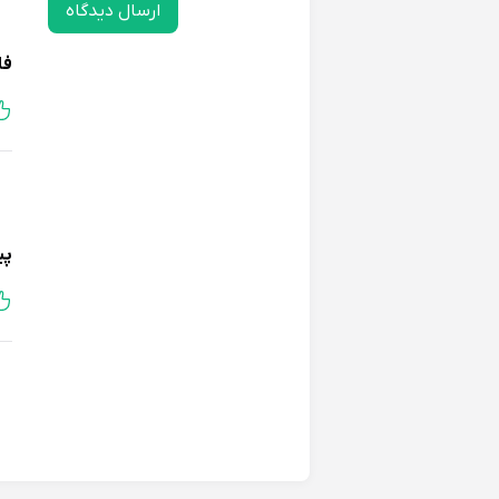
ارسال دیدگاه
فا
پی
اک
دن