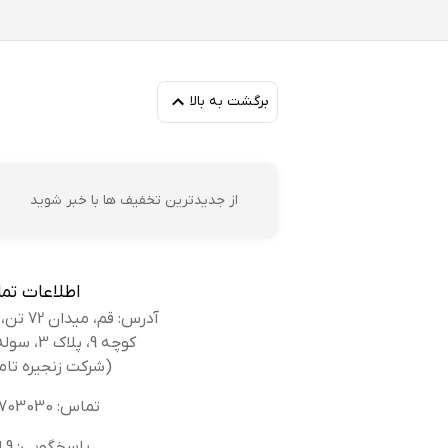
برگشت به بالا
جو
ور
از جدیدترین تخفیف ها با خبر شوید
اطلاعات تم
آدرس: قم، میدان 72 تن، بلوار کوه سفید،
کوچه 9، پلاک 3، سوله بانک کفش
صب
(شرکت زنجیره تام
قی
تماس: 02536703030
پاسخگویی: 9 الی 14