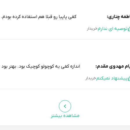
طمه چناری:
کفی پاپیا رو قبلا هم استفاده کرده بودم
توصیه ای ندارم
خریدار
ام مهدوی مقدم:
اندازه کفی یه کوچولو کوچیک بود. بهتر بود ی
پیشنهاد نمیکنم
خریدار
مشاهده بیشتر
بر
خیلی راضی هستم از این خرید. کفی خیلی راحت و جنسش هم خ
یا:
بخرید.