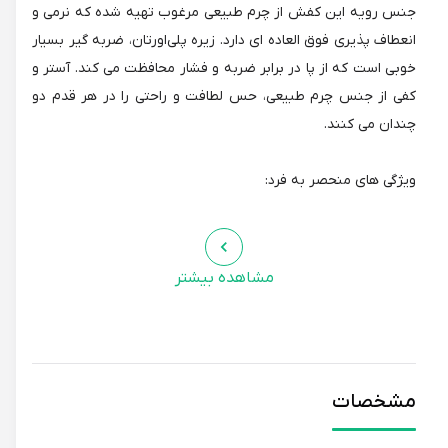
جنس رویه این کفش از چرم طبیعی مرغوب تهیه شده که نرمی و
انعطاف پذیری فوق العاده ای دارد. زیره پلی‌اورتان، ضربه گیر بسیار
خوبی است که از پا در برابر ضربه و فشار محافظت می کند. آستر و
کفی از جنس چرم طبیعی، حس لطافت و راحتی را در هر قدم دو
چندان می کنند.
ویژگی های منحصر به فرد:
* کفی قابل تعویض: این ویژگی به شما این امکان را می دهد که
کفی را متناسب با نیاز و ترجیح خود تغییر دهید.
مشاهده بیشتر
* مدل پاشنه یکسره: با ارتفاع 6.5 سانتیمتر، این مدل پاشنه هم
برای استفاده روزمره مناسب است و هم قد شما را بلندتر نشان می
دهد.
* شیب داخلی 1.5 سانتیمتر: این شیب، وزن بدن را به صورت
مشخصات
یکنواخت توزیع می کند و از فشار بر روی مچ پا جلوگیری می کند.
* نوع پنجه پهن: پنجه پهن، فضای کافی برای انگشتان پا فراهم می