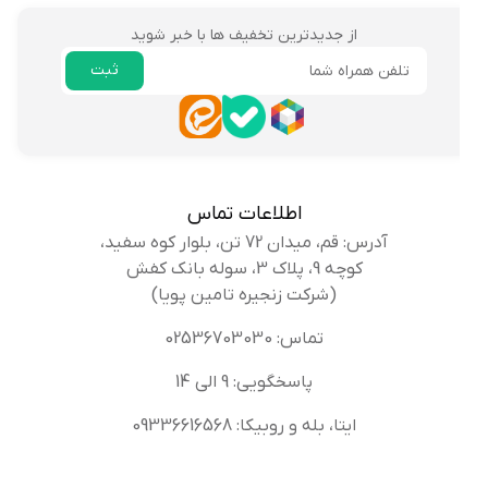
از جدیدترین تخفیف ها با خبر شوید
ثبت
ایمیل
اطلاعات تماس
آدرس: قم، میدان 72 تن، بلوار کوه سفید،
کوچه 9، پلاک 3، سوله بانک کفش
(شرکت زنجیره تامین پویا)
تماس: 02536703030
پاسخگویی: 9 الی 14
ایتا، بله و روبیکا: 09336616568