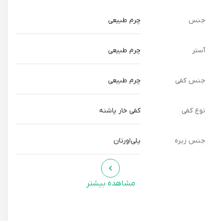
کند و از ایجاد فشار و ناراحتی جلوگیری می کند.
* نحوه بسته شدن یکسره: این مدل بسته شدن، آسوده تر است و
جنس
چرم طبیعی
به پا احساس راحتی می دهد.
آستر
چرم طبیعی
تگ انحصاری: کفش خار پاشنه
جنس کفی
چرم طبیعی
این کفش با طراحی ویژه، برای رفع درد و ناراحتی ناشی از خار پاشنه،
بسیار مناسب است.
نوع کفی
کفی خار پاشنه
استایل و شخصیت:
جنس زیره
پلی‌اورتان
کفش روشن Mount با رنگ مشکی، با هر استایلی ست می شود. از
شلوار جین و پیراهن ساده تا دامن و بلوز، این کفش انتخابی عالی
مشاهده بیشتر
برای ظاهر زیبا و احساس راحتی در طول روز است.
اگر شخصیتی فعال، پرانرژی و علاقه مند به سبک های روزمره