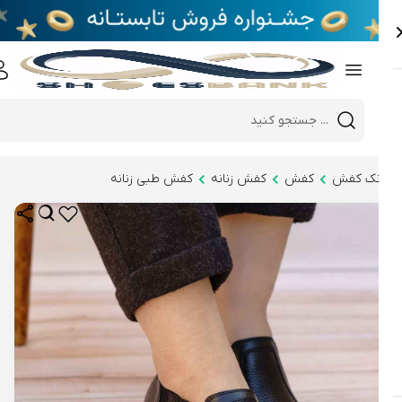
e
Close 
Mobile header search
Hi there!
نک کفش
کفش
کفش زنانه
کفش طبی زنانه