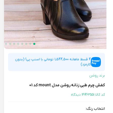
4 قسط ماهانه 1,544,500 تومانی با اسنپ پی! (بدون
کارمزد)
برند روشن
کفش چرم طبی زنانه روشن مدل mount کد 01
کد کالا 63551#
14 دیدگاه
انتخاب رنگ: