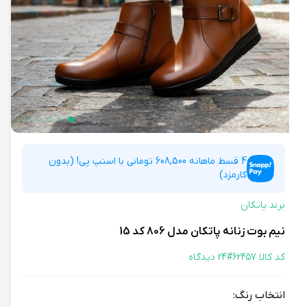
4 قسط ماهانه 608,500 تومانی با اسنپ پی! (بدون
کارمزد)
برند پاتکان
نیم بوت زنانه پاتکان مدل 806 کد 15
کد کالا 62457#
24 دیدگاه
انتخاب رنگ: