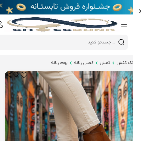
e
Close 
Mobile header search
Hi there!
نک کفش
کفش
کفش زنانه
بوت زنانه