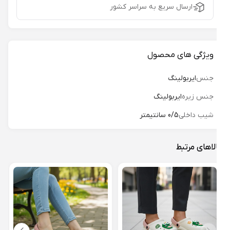
ارسال سریع به سراسر کشور
ویژگی های محصول
جنس
ایربولینگ
جنس زیره
ایربولینگ
شیب داخلی
0/5 سانتیمتر
لاهای مرتبط
دمپا
144
19%