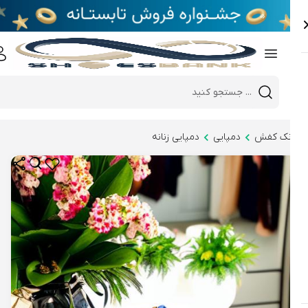
e
Close 
Mobile header search
Hi there!
نک کفش
دمپایی
دمپایی زنانه