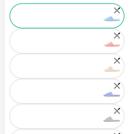
Color
✕
✕
✕
✕
✕