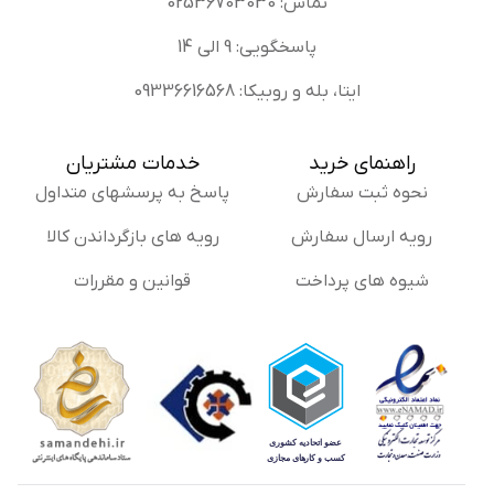
تماس: 02536703030
پاسخگویی: 9 الی 14
ایتا، بله و روبیکا: 09336616568
راهنمای خرید
خدمات مشتریان
نحوه ثبت سفارش
پاسخ به پرسشهای متداول
رویه ارسال سفارش
رویه های بازگرداندن کالا
شیوه های پرداخت
قوانین و مقررات