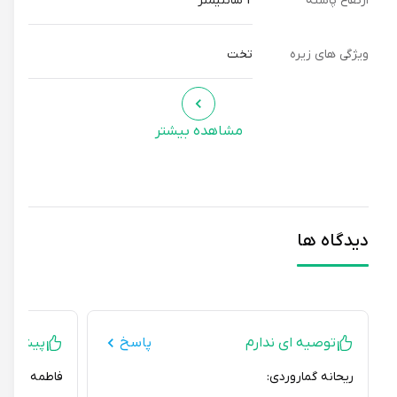
ارتفاع پاشنه
2 سانتیمتر
ویژگی های زیره
تخت
مشاهده بیشتر
دیدگاه ها
توصیه ای ندارم
پاسخ
پیشنهاد می
ریحانه گماروردی:
فاطمه فغان نومل