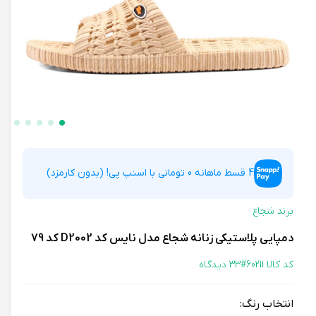
4 قسط ماهانه 0 تومانی با اسنپ پی! (بدون کارمزد)
برند شجاع
دمپایی پلاستیکی زنانه شجاع مدل نایس کد D2002 کد 79
کد کالا 60211#
33 دیدگاه
انتخاب رنگ: