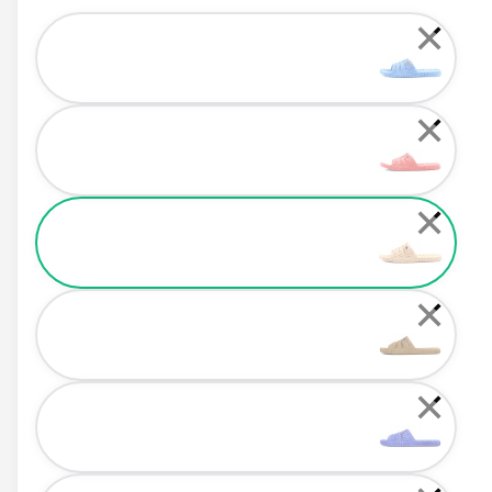
Color
✕
✕
✕
✕
✕