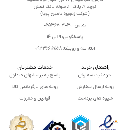
کوچه 9، پلاک 3، سوله بانک کفش
(شرکت زنجیره تامین پویا)
تماس: 02536703030
پاسخگویی: 9 الی 14
ایتا، بله و روبیکا: 09336616568
راهنمای خرید
خدمات مشتریان
نحوه ثبت سفارش
پاسخ به پرسشهای متداول
رویه ارسال سفارش
رویه های بازگرداندن کالا
شیوه های پرداخت
قوانین و مقررات