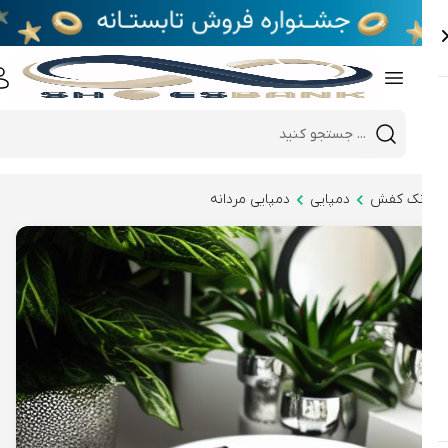
e
Close 
Mobile header search
Hi there!
نک کفش
دمپایی
دمپایی مردانه