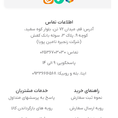
اطلاعات تماس
آدرس: قم، میدان 72 تن، بلوار کوه سفید،
کوچه 9، پلاک 3، سوله بانک کفش
(شرکت زنجیره تامین پویا)
تماس: 02536703030
پاسخگویی: 9 الی 14
ایتا، بله و روبیکا: 09336616568
راهنمای خرید
خدمات مشتریان
نحوه ثبت سفارش
پاسخ به پرسشهای متداول
رویه ارسال سفارش
رویه های بازگرداندن کالا