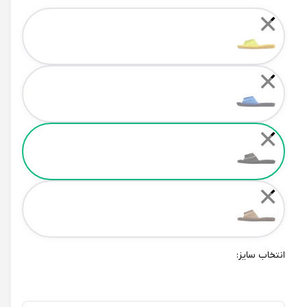
Color
✕
✕
✕
✕
انتخاب سایز: