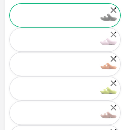
Color
✕
✕
✕
✕
✕