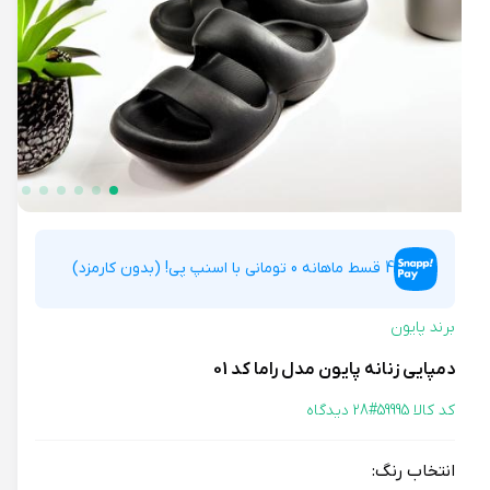
4 قسط ماهانه 0 تومانی با اسنپ پی! (بدون کارمزد)
برند پایون
دمپایی زنانه پایون مدل راما کد 01
کد کالا 59995#
28 دیدگاه
انتخاب رنگ: