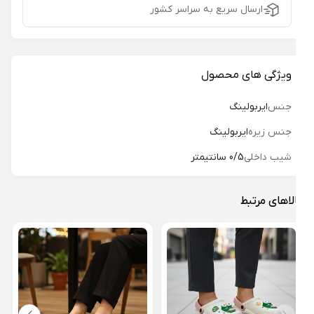
ارسال سریع به سراسر کشور
ویژگی های محصول
جنس
ایربولینگ
جنس زیره
ایربولینگ
شیب داخلی
0/5 سانتیمتر
لاهای مرتبط
دمپا
کرای 
19%